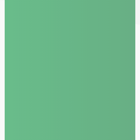
BYTOVÝ ČI PANELOVÝ DŮM?
777 278 271
+420
isotep@isotep.cz