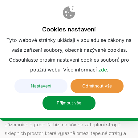
Cookies nastavení
Tyto webové stránky ukládají v souladu se zákony na
vaše zařízení soubory, obecně nazývané cookies.
ZATEPLENÍ
Odsouhlaste prosím nastavení cookies souborů pro
STROPŮ SUTERÉNU
použití webu. Více informací
zde
.
Izolace spodní části domu má také
Nastavení
Odmítnout vše
smysl
Přijmout vše
Chlad odspodu často zhoršuje tepelnou pohodu v
přízemních bytech. Nabízíme účinné zateplení stropů
sklepních prostor, které výrazně omezí tepelné ztráty a