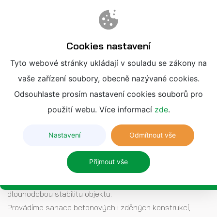
Cookies nastavení
Tyto webové stránky ukládají v souladu se zákony na
vaše zařízení soubory, obecně nazývané cookies.
ODSTRANĚNÍ STATICKÝCH
Odsouhlaste prosím nastavení cookies souborů pro
PORUCH DOMU
použití webu. Více informací
zde
.
Bezpečnost především
Nastavení
Odmítnout vše
Přijmout vše
Včasné řešení
statických poruch
jako jsou praskliny,
trhliny nebo deformace konstrukcí je zásadní pro
dlouhodobou stabilitu objektu.
Provádíme sanace betonových i zděných konstrukcí,