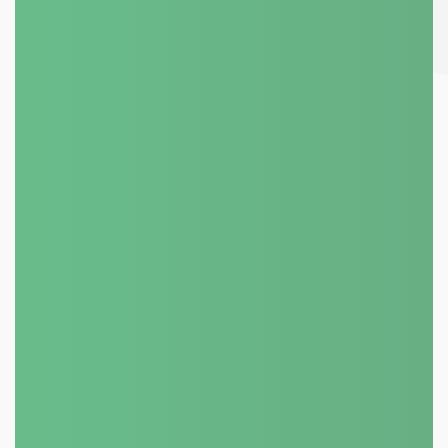
BYTOVÝ ČI PANELOVÝ DŮM?
777 278 271
+420
isotep@isotep.cz