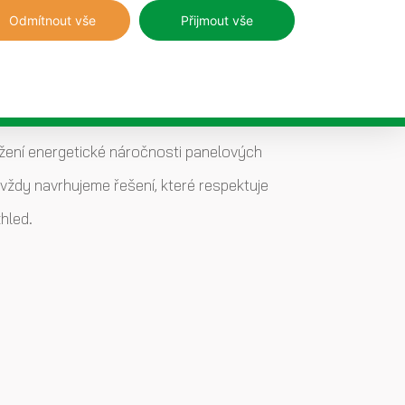
Odmítnout vše
Přijmout vše
t a moderní vzhled
nížení energetické náročnosti panelových
vždy navrhujeme řešení, které respektuje
hled.