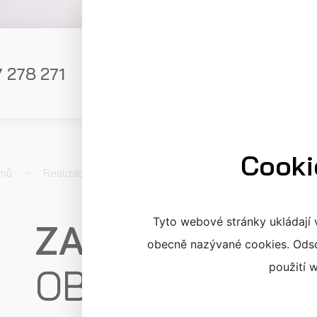
 278 271
POPTÁVKA
isotep@isotep.cz
Cooki
Zateplení obvodového pláště
omů
Realizace
Tyto webové stránky ukládají 
ZATEPLENÍ
obecně nazývané cookies. Odso
použití 
OBVODOVÉHO P