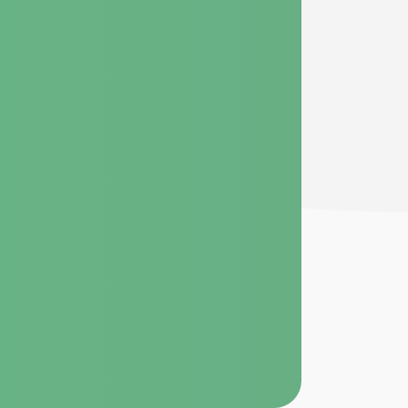
NELOVÝ DŮM?
isotep@isotep.cz