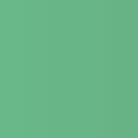
BYTOVÝ ČI PA
777 278 271
+420