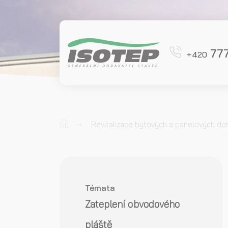
777
+420
Revitalizace bytových a panelových d
Témata
Zateplení obvodového
pláště