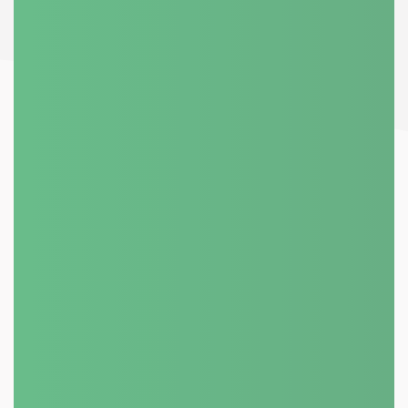
BYTOVÝ ČI PANELOVÝ DŮM?
777 278 271
+420