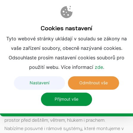
Cookies nastavení
Tyto webové stránky ukládají v souladu se zákony na
vaše zařízení soubory, obecně nazývané cookies.
ZASKLÍVÁNÍ
Odsouhlaste prosím nastavení cookies souborů pro
LODŽIÍ
použití webu. Více informací
zde
.
Lepší využití balkonu v každém ročním
Nastavení
Odmítnout vše
období
Přijmout vše
Zasklením lodžií zvýšíme jejich funkčnost – ochráníme
prostor před deštěm, větrem, hlukem i prachem.
Nabízíme posuvné i rámové systémy, které montujeme v