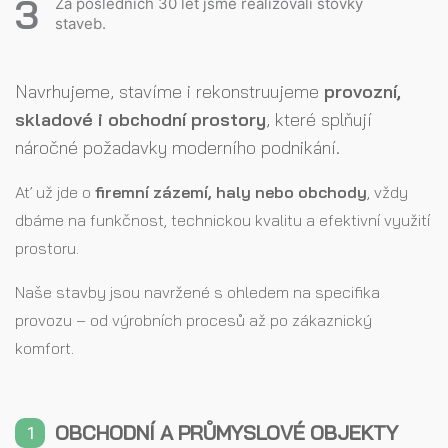
Za posledních 30 let jsme
realizovali stovky
staveb.
Navrhujeme, stavíme i rekonstruujeme
provozní,
skladové i obchodní prostory
, které splňují
náročné požadavky moderního podnikání.
Ať už jde o
firemní zázemí, haly nebo obchody
, vždy
dbáme na funkčnost, technickou kvalitu a efektivní využití
prostoru.
Naše stavby jsou navržené s ohledem na specifika
provozu – od výrobních procesů až po zákaznický
komfort.
OBCHODNÍ A PRŮMYSLOVÉ OBJEKTY
1