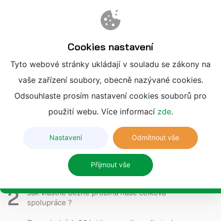
Cookies nastavení
Tyto webové stránky ukládají v souladu se zákony na
vaše zařízení soubory, obecně nazývané cookies.
OBCHODNÍ
Odsouhlaste prosím nastavení cookies souborů pro
A PRŮMYSLOVÉ OBJEKTY
použití webu. Více informací
zde
.
POPTÁVKA
Nastavení
Odmítnout vše
Průmyslové objekty mají svá specifika,
co vše
Přijmout vše
vlastně nabízíme ?
Jak vlastně běžně probíhá
naše celková
spolupráce ?