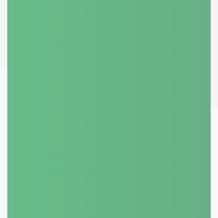
BYTOVÝ ČI PANELOVÝ DŮM?