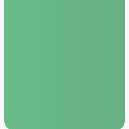
BYTOVÝ ČI PANELOVÝ DŮM?
777 278 271
+420
isotep@isotep.cz