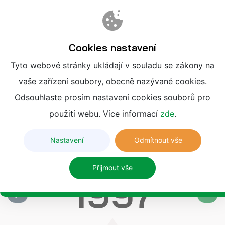
Cookies nastavení
Tyto webové stránky ukládají v souladu se zákony na
vaše zařízení soubory, obecně nazývané cookies.
ISOTEP S.R.O.
Odsouhlaste prosím nastavení cookies souborů pro
VÝVOJ A HISTORIE FIRMY
použití webu. Více informací
zde
.
V časové ose se můžete podívat jaký byl vývoj
Nastavení
Odmítnout vše
společnosti v uplynulých letech.
Přijmout vše
1997